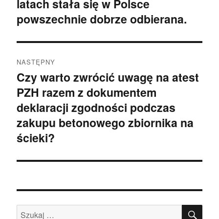
latach stała się w Polsce
wpis:
powszechnie dobrze odbierana.
NASTĘPNY
Czy warto zwrócić uwagę na atest
Następny
PZH razem z dokumentem
wpis:
deklaracji zgodności podczas
zakupu betonowego zbiornika na
ścieki?
SZU
Szukaj: