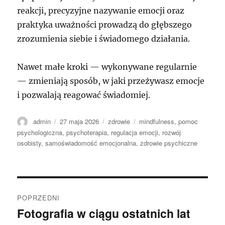
reakcji, precyzyjne nazywanie emocji oraz
praktyka uważności prowadzą do głębszego
zrozumienia siebie i świadomego działania.
Nawet małe kroki — wykonywane regularnie
— zmieniają sposób, w jaki przeżywasz emocje
i pozwalają reagować świadomiej.
Autor
Data
Kategorie
Tagi
admin
27 maja 2026
zdrowie
mindfulness
,
pomoc
publikacji
psychologiczna
,
psychoterapia
,
regulacja emocji
,
rozwój
osobisty
,
samoświadomość emocjonalna
,
zdrowie psychiczne
Nawigacja
POPRZEDNI
wpisu
Fotografia w ciągu ostatnich lat
Poprzedni