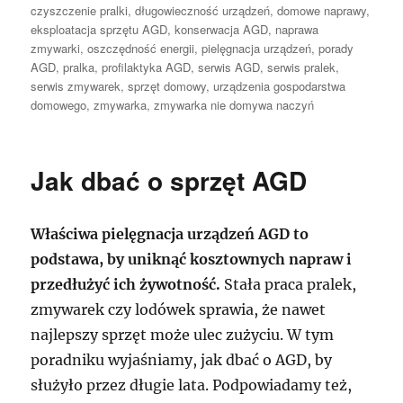
publikacji
czyszczenie pralki
,
długowieczność urządzeń
,
domowe naprawy
,
eksploatacja sprzętu AGD
,
konserwacja AGD
,
naprawa
zmywarki
,
oszczędność energii
,
pielęgnacja urządzeń
,
porady
AGD
,
pralka
,
profilaktyka AGD
,
serwis AGD
,
serwis pralek
,
serwis zmywarek
,
sprzęt domowy
,
urządzenia gospodarstwa
domowego
,
zmywarka
,
zmywarka nie domywa naczyń
Jak dbać o sprzęt AGD
Właściwa pielęgnacja urządzeń AGD to
podstawa, by uniknąć kosztownych napraw i
przedłużyć ich żywotność.
Stała praca pralek,
zmywarek czy lodówek sprawia, że nawet
najlepszy sprzęt może ulec zużyciu. W tym
poradniku wyjaśniamy, jak dbać o AGD, by
służyło przez długie lata. Podpowiadamy też,