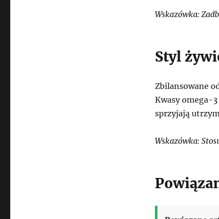
Wskazówka: Zadba
Styl żyw
Zbilansowane od
Kwasy omega-3 
sprzyjają utrzym
Wskazówka: Stosu
Powiązan