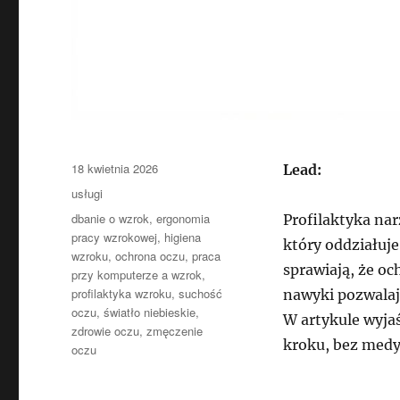
Data
18 kwietnia 2026
Lead:
publikacji
Kategorie
usługi
Tagi
dbanie o wzrok
,
ergonomia
Profilaktyka na
pracy wzrokowej
,
higiena
który oddziałuj
wzroku
,
ochrona oczu
,
praca
sprawiają, że oc
przy komputerze a wzrok
,
profilaktyka wzroku
,
suchość
nawyki pozwalaj
oczu
,
światło niebieskie
,
W artykule wyja
zdrowie oczu
,
zmęczenie
kroku, bez med
oczu