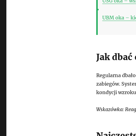
USG oka – wsk
UBM oka – kie
Jak dbać 
Regularna dbałoś
zabiegów. Syste
kondycji wzroku
Wskazówka: Reagu
Najczęst