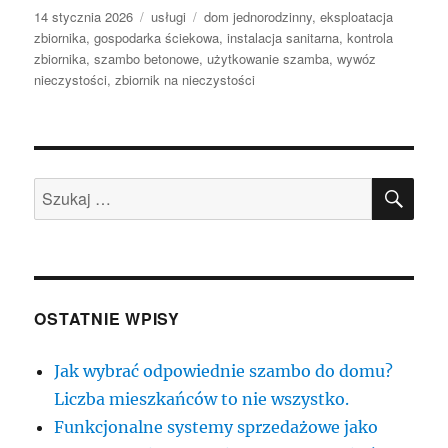
Data
Kategorie
Tagi
14 stycznia 2026
usługi
dom jednorodzinny
,
eksploatacja
publikacji
zbiornika
,
gospodarka ściekowa
,
instalacja sanitarna
,
kontrola
zbiornika
,
szambo betonowe
,
użytkowanie szamba
,
wywóz
nieczystości
,
zbiornik na nieczystości
SZU
Szukaj:
OSTATNIE WPISY
Jak wybrać odpowiednie szambo do domu?
Liczba mieszkańców to nie wszystko.
Funkcjonalne systemy sprzedażowe jako