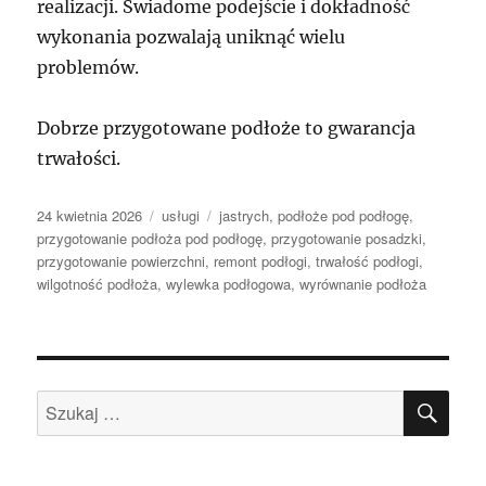
realizacji. Świadome podejście i dokładność
wykonania pozwalają uniknąć wielu
problemów.
Dobrze przygotowane podłoże to gwarancja
trwałości.
Data
Kategorie
Tagi
24 kwietnia 2026
usługi
jastrych
,
podłoże pod podłogę
,
publikacji
przygotowanie podłoża pod podłogę
,
przygotowanie posadzki
,
przygotowanie powierzchni
,
remont podłogi
,
trwałość podłogi
,
wilgotność podłoża
,
wylewka podłogowa
,
wyrównanie podłoża
SZU
Szukaj: