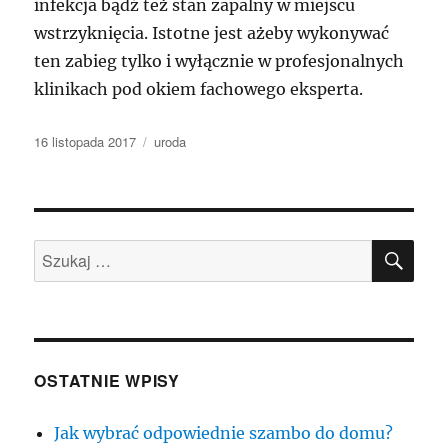
infekcja bądź też stan zapalny w miejscu
wstrzyknięcia. Istotne jest ażeby wykonywać
ten zabieg tylko i wyłącznie w profesjonalnych
klinikach pod okiem fachowego eksperta.
Data
Kategorie
16 listopada 2017
uroda
publikacji
SZU
Szukaj:
OSTATNIE WPISY
Jak wybrać odpowiednie szambo do domu?