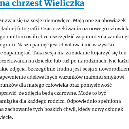
 na chrzest Wieliczka
anawia się na sesje niemowlęce. Mają one za obowiązek
 ładnej fotografii. Czas oczekiwania na nowego człowiek
rego multum osób chce oszczędzić wspomnienia zamknię
tografii. Nasza pamięć jest chwilowa i nie wszystko
e zapamiętać. Taka sesja ma za zadanie kojarzyć się ten
oczekiwania na dziecko lub tuż po narodzinach. Nie każd
kie zdjęcia. Szczególnie trudna jest sesja z noworodkie
 zapewnienie adekwatnych warunków małemu smykowi.
runków dla małego człowieka oraz pomysłowość
prawić, że zdjęcia będą czarowne. Może to być
pamiątka dla każdego rodzica. Odpowiednio spełniona
 na zachowanie tych boskich chwil, kiedy nowy członek
iecie.