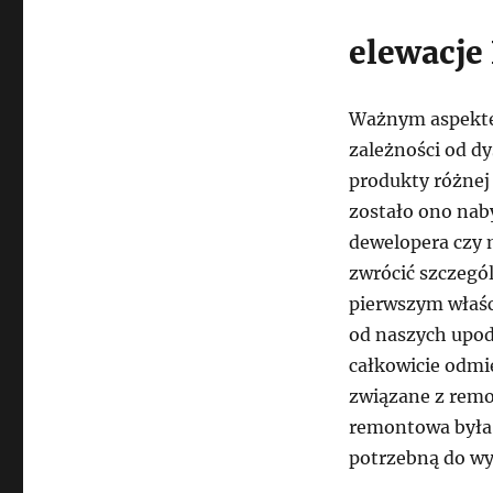
elewacje
Ważnym aspektem
zależności od d
produkty różnej
zostało ono naby
dewelopera czy 
zwrócić szczegó
pierwszym właśc
od naszych upod
całkowicie odmi
związane z remon
remontowa była 
potrzebną do wy