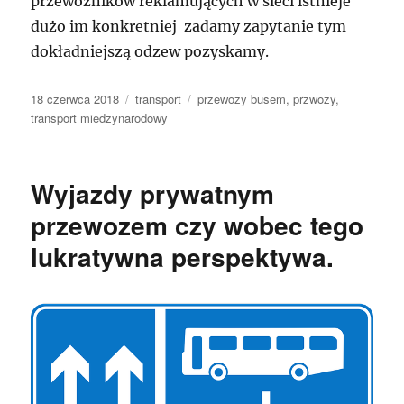
przewoźników reklamujących w sieci istnieje
dużo im konkretniej zadamy zapytanie tym
dokładniejszą odzew pozyskamy.
Data
Kategorie
Tagi
18 czerwca 2018
transport
przewozy busem
,
przwozy
,
publikacji
transport miedzynarodowy
Wyjazdy prywatnym
przewozem czy wobec tego
lukratywna perspektywa.