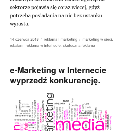
sektorze pojawia się coraz więcej, gdyż
potrzeba posiadania na nie bez ustanku
wyrasta.
Data
Kategorie
Tagi
14 czerwca 2018
reklama i marketing
marketing w sieci
,
publikacji
rekalam
,
reklama w internecie
,
skuteczna reklama
e-Marketing w Internecie
wyprzedź konkurencję.