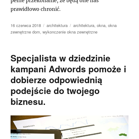
pełne przekonanie, że będą one nas
prawidłowo chronić.
Data
Kategorie
Tagi
16 czerwca 2018
architektura
architektura
,
okna
,
okna
publikacji
zewnętrzne dom
,
wykonczenie okna zewnętrzne
Specjalista w dziedzinie
kampani Adwords pomoże i
dobierze odpowiednią
podejście do twojego
biznesu.