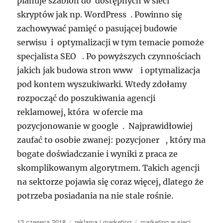
planuje szablon do dostępnych w sieci
skryptów jak np. WordPress . Powinno się
zachowywać pamięć o pasującej budowie
serwisu i optymalizacji w tym temacie pomoże
specjalista SEO . Po powyższych czynnościach
jakich jak budowa stron www i optymalizacja
pod kontem wyszukiwarki. Wtedy zdołamy
rozpocząć do poszukiwania agencji
reklamowej, która w ofercie ma
pozycjonowanie w google . Najprawidłowiej
zaufać to osobie zwanej: pozycjoner , który ma
bogate doświadczanie i wyniki z praca ze
skomplikowanym algorytmem. Takich agencji
na sektorze pojawia się coraz więcej, dlatego że
potrzeba posiadania na nie stale rośnie.
Data
Kategorie
Tagi
13 czerwca 2018
reklama i marketing
marketing w sieci
,