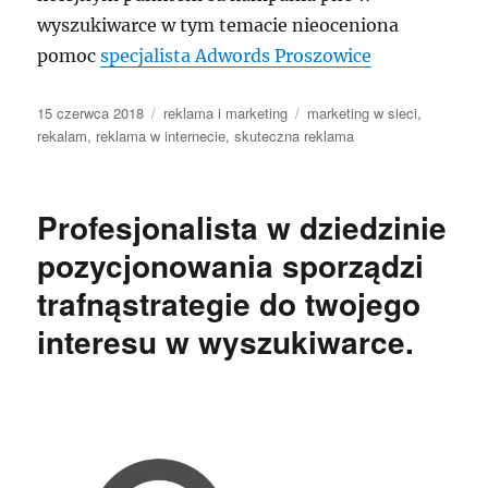
wyszukiwarce w tym temacie nieoceniona
pomoc
specjalista Adwords Proszowice
Data
Kategorie
Tagi
15 czerwca 2018
reklama i marketing
marketing w sieci
,
publikacji
rekalam
,
reklama w internecie
,
skuteczna reklama
Profesjonalista w dziedzinie
pozycjonowania sporządzi
trafnąstrategie do twojego
interesu w wyszukiwarce.