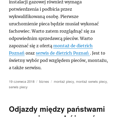
instalacji gazowej również wymaga
potwierdzenia i podbicia przez
wykwalifikowaną osobę. Pierwsze
uruchomienie pieca będzie musiał wykonać
fachowiec. Warto zatem rozglądnąć się za
odpowiednim sprzedawcą pieców. Warto
zapoznać się z ofertą
montaż de dietrich
Poznań
oraz
serwis de dietrich Poznań
. Jest to
świetny wybór pod względem pieców, montażu,
a także serwisu.
Data
Kategorie
Tagi
19 czerwca 2018
biznes
montaż piecy
,
montaż serwis piecy
,
publikacji
serwis piecy
Odjazdy między państwami