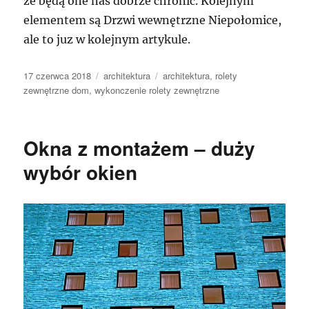
że będą one nas dobrze chronić. Kolejnym
elementem są Drzwi wewnętrzne Niepołomice,
ale to juz w kolejnym artykule.
Data
Kategorie
Tagi
17 czerwca 2018
architektura
architektura
,
rolety
publikacji
zewnętrzne dom
,
wykonczenie rolety zewnętrzne
Okna z montażem – duży
wybór okien