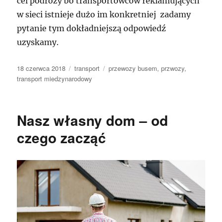
cel podróży bo transportowców reklamujących
w sieci istnieje dużo im konkretniej zadamy
pytanie tym dokładniejszą odpowiedź
uzyskamy.
Data
Kategorie
Tagi
18 czerwca 2018
transport
przewozy busem
,
przwozy
,
publikacji
transport miedzynarodowy
Nasz własny dom – od
czego zacząć