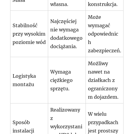
własna.
konstrukcja.
Może
Najczęściej
Stabilność
wymagać
nie wymaga
przy wysokim
odpowiednic
dodatkowego
poziomie wód
h
dociążania.
zabezpieczeń.
Możliwy
Wymaga
nawet na
Logistyka
ciężkiego
działkach z
montażu
sprzętu.
ograniczony
m dojazdem.
Realizowany
W wielu
z
Sposób
przypadkach
wykorzystani
instalacji
jest prostszy