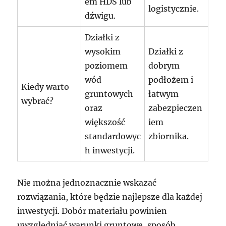
em HDS lub
logistycznie.
dźwigu.
Działki z
wysokim
Działki z
poziomem
dobrym
wód
podłożem i
Kiedy warto
gruntowych
łatwym
wybrać?
oraz
zabezpieczen
większość
iem
standardowyc
zbiornika.
h inwestycji.
Nie można jednoznacznie wskazać
rozwiązania, które będzie najlepsze dla każdej
inwestycji. Dobór materiału powinien
uwzględniać warunki gruntowe, sposób