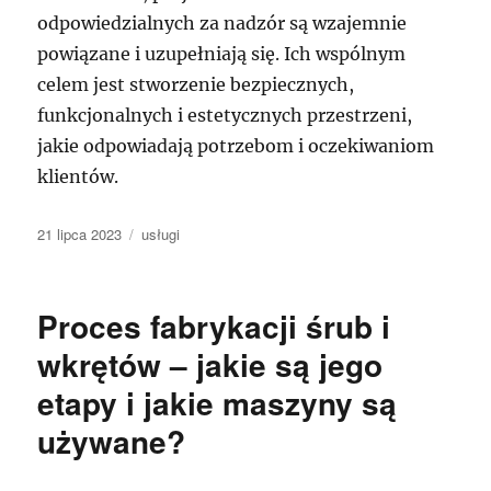
odpowiedzialnych za nadzór są wzajemnie
powiązane i uzupełniają się. Ich wspólnym
celem jest stworzenie bezpiecznych,
funkcjonalnych i estetycznych przestrzeni,
jakie odpowiadają potrzebom i oczekiwaniom
klientów.
Data
Kategorie
21 lipca 2023
usługi
publikacji
Proces fabrykacji śrub i
wkrętów – jakie są jego
etapy i jakie maszyny są
używane?