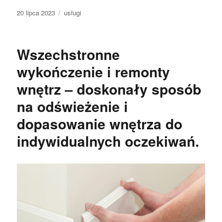
Data
Kategorie
20 lipca 2023
usługi
publikacji
Wszechstronne
wykończenie i remonty
wnętrz – doskonały sposób
na odświeżenie i
dopasowanie wnętrza do
indywidualnych oczekiwań.