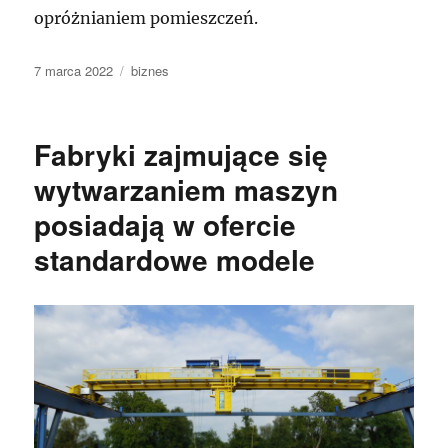
opróżnianiem pomieszczeń.
Data
Kategorie
7 marca 2022
biznes
publikacji
Fabryki zajmujące się
wytwarzaniem maszyn
posiadają w ofercie
standardowe modele