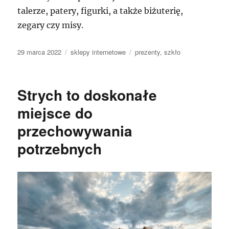
talerze, patery, figurki, a także biżuterię,
zegary czy misy.
Data
Kategorie
Tagi
29 marca 2022
sklepy internetowe
prezenty
,
szkło
publikacji
Strych to doskonałe
miejsce do
przechowywania
potrzebnych