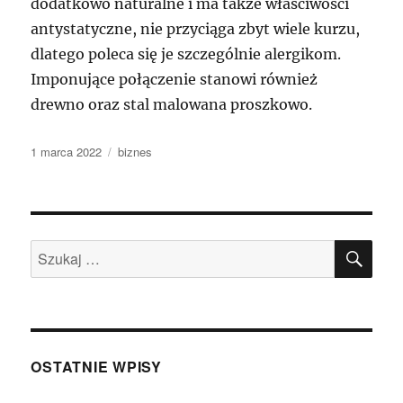
dodatkowo naturalne i ma także właściwości
antystatyczne, nie przyciąga zbyt wiele kurzu,
dlatego poleca się je szczególnie alergikom.
Imponujące połączenie stanowi również
drewno oraz stal malowana proszkowo.
Data
Kategorie
1 marca 2022
biznes
publikacji
SZU
Szukaj:
OSTATNIE WPISY