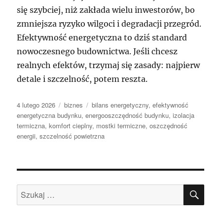
się szybciej, niż zakłada wielu inwestorów, bo
zmniejsza ryzyko wilgoci i degradacji przegród.
Efektywność energetyczna to dziś standard
nowoczesnego budownictwa. Jeśli chcesz
realnych efektów, trzymaj się zasady: najpierw
detale i szczelność, potem reszta.
Data
Kategorie
Tagi
4 lutego 2026
biznes
bilans energetyczny
,
efektywność
publikacji
energetyczna budynku
,
energooszczędność budynku
,
izolacja
termiczna
,
komfort cieplny
,
mostki termiczne
,
oszczędność
energii
,
szczelność powietrzna
SZU
Szukaj: